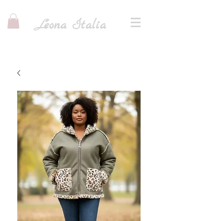
I
L
eona
talia