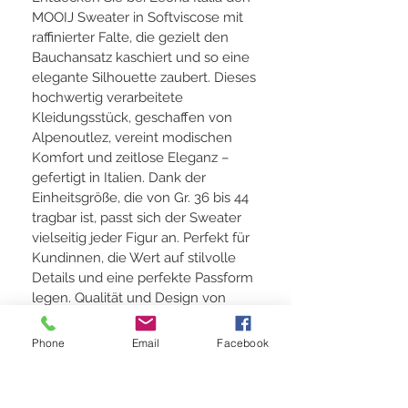
MOOIJ Sweater in Softviscose mit 
raffinierter Falte, die gezielt den 
Bauchansatz kaschiert und so eine 
elegante Silhouette zaubert. Dieses 
hochwertig verarbeitete 
Kleidungsstück, geschaffen von 
Alpenoutlez, vereint modischen 
Komfort und zeitlose Eleganz – 
gefertigt in Italien. Dank der 
Einheitsgröße, die von Gr. 36 bis 44 
tragbar ist, passt sich der Sweater 
vielseitig jeder Figur an. Perfekt für 
Kundinnen, die Wert auf stilvolle 
Details und eine perfekte Passform 
legen. Qualität und Design von 
Leona Italia stehen für nachhaltige 
Fashion made in Italy.
Phone
Email
Facebook