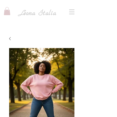
I
L
eona
talia